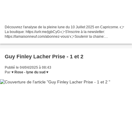
Découvrez l'analyse de la pleine lune du 10 Juillet 2025 en Capricorne. 👉
La boutique: https://urlr.me/jgbCyG 👉S'inscrire à la newsletter:
https://lamaisonneuf.com/abonnez-vous/ 👉Soutenir la chaine:
https://urlr.me/rcV8Wv 👉Horoscope 2025 gratuit: https://urlr.me/yN3DVJ...
Guy Finley Lacher Prise - 1 et 2
Publié le 04/04/2025 à 08:43
Par
♥ Rose - lyne du sud ♥